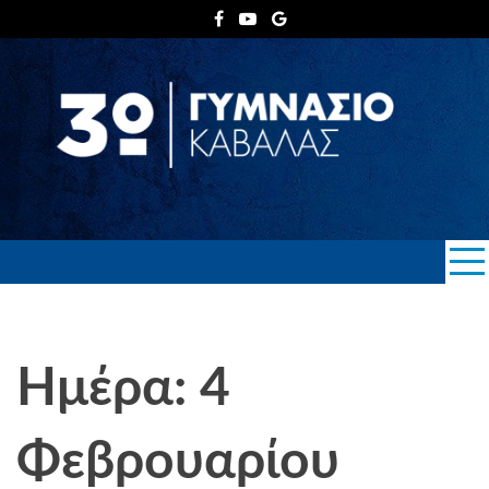
Skip
to
content
3ο ΓΥΜΝΑΣΙΟ
ΚΑΒΑΛΑΣ
Ημέρα: 4
Φεβρουαρίου