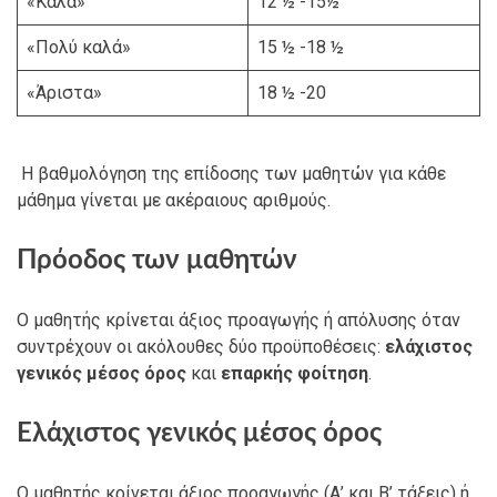
«Καλά»
12 ½ -15½
«Πολύ καλά»
15 ½ -18 ½
«Άριστα»
18 ½ -20
H βαθμολόγηση της επίδοσης των μαθητών για κάθε
μάθημα γίνεται με ακέραιους αριθμούς.
Πρόοδος των μαθητών
Ο μαθητής κρίνεται άξιος προαγωγής ή απόλυσης όταν
συντρέχουν οι ακόλουθες δύο προϋποθέσεις:
ελάχιστος
γενικός μέσος όρος
και
επαρκής φοίτηση
.
Ελάχιστος γενικός μέσος όρος
Ο μαθητής κρίνεται άξιος προαγωγής (Α’ και Β’ τάξεις) ή