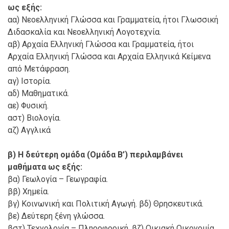
ως εξής:
αα) Νεοελληνική Γλώσσα και Γραμματεία, ήτοι Γλωσσική
Διδασκαλία και Νεοελληνική Λογοτεχνία.
αβ) Αρχαία Ελληνική Γλώσσα και Γραμματεία, ήτοι
Αρχαία Ελληνική Γλώσσα και Αρχαία Ελληνικά Κείμενα
από Μετάφραση.
αγ) Ιστορία.
αδ) Μαθηματικά.
αε) Φυσική.
αστ) Βιολογία.
αζ) Αγγλικά
β) Η δεύτερη ομάδα (Ομάδα Β’) περιλαμβάνει
μαθήματα ως εξής:
βα) Γεωλογία – Γεωγραφία.
ββ) Χημεία.
βγ) Κοινωνική και Πολιτική Αγωγή. βδ) Θρησκευτικά.
βε) Δεύτερη ξένη γλώσσα.
βστ) Τεχνολογία – Πληροφορική. βζ) Οικιακή Οικονομία.