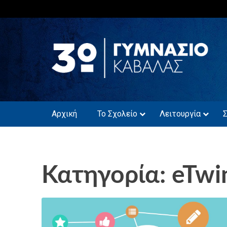
Skip
to
content
3ο ΓΥΜΝΑΣΙΟ 
Αρχική
Το Σχολείο
Λειτουργία
Κατηγορία: eTwi