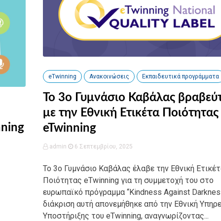
eTwinning
Ανακοινώσεις
Εκπαιδευτικά προγράμματα
Το 3ο Γυμνάσιο Καβάλας βραβεύ
με την Εθνική Ετικέτα Ποιότητας
nning
eTwinning
admin
6 Σεπτεμβρίου, 2025
Το 3ο Γυμνάσιο Καβάλας έλαβε την Εθνική Ετικέτ
Ποιότητας eTwinning για τη συμμετοχή του στο
ευρωπαϊκό πρόγραμμα “Kindness Against Darkness
διάκριση αυτή απονεμήθηκε από την Εθνική Υπηρ
Υποστήριξης του eTwinning, αναγνωρίζοντας...