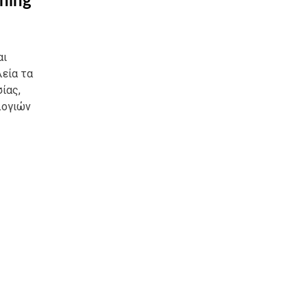
ning
αι
λεία τα
ίας,
λογιών