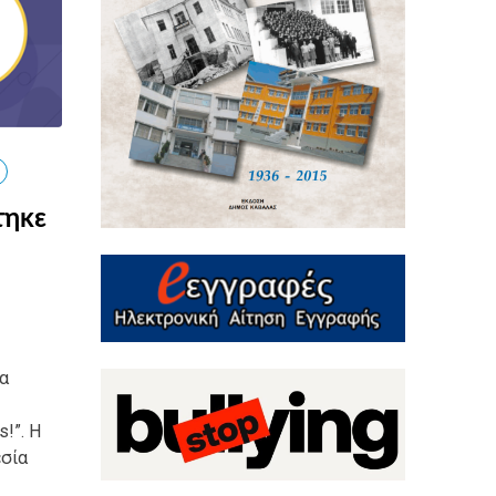
τηκε
α
!”. Η
εσία