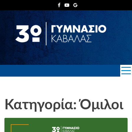
Skip
to
content
3ο ΓΥΜΝΑΣΙΟ
ΚΑΒΑΛΑΣ
Κατηγορία: Όμιλοι