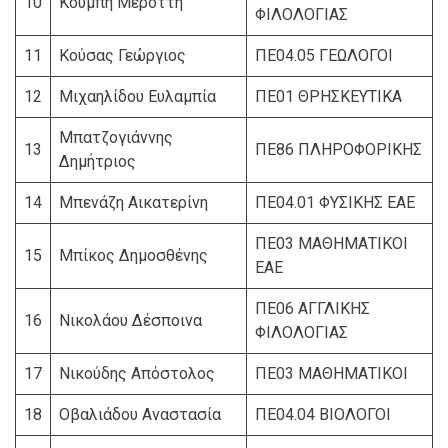
10
Κουμπή Μερόττη
ΦΙΛΟΛΟΓΙΑΣ
11
Κούσας Γεώργιος
ΠΕ04.05 ΓΕΩΛΟΓΟΙ
12
Μιχαηλίδου Ευλαμπία
ΠΕ01 ΘΡΗΣΚΕΥΤΙΚΑ
Μπατζογιάννης
13
ΠΕ86 ΠΛΗΡΟΦΟΡΙΚΗΣ
Δημήτριος
14
Μπενάζη Αικατερίνη
ΠΕ04.01 ΦΥΣΙΚΗΣ ΕΑΕ
ΠΕ03 ΜΑΘΗΜΑΤΙΚΟΙ
15
Μπίκος Δημοσθένης
ΕΑΕ
ΠΕ06 ΑΓΓΛΙΚΗΣ
16
Νικολάου Δέσποινα
ΦΙΛΟΛΟΓΙΑΣ
17
Νικούδης Απόστολος
ΠΕ03 ΜΑΘΗΜΑΤΙΚΟΙ
18
Οβαλιάδου Αναστασία
ΠΕ04.04 ΒΙΟΛΟΓΟΙ