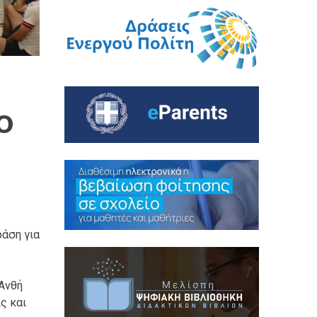
ο
ράση για
 Ανθή
ς και