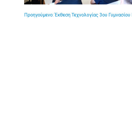
Προηγούμενο:
Έκθεση Τεχνολογίας 3ου Γυμνασίου
Πλοήγηση
άρθρων