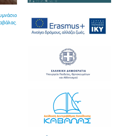
υμνάσιο
αβάλας.