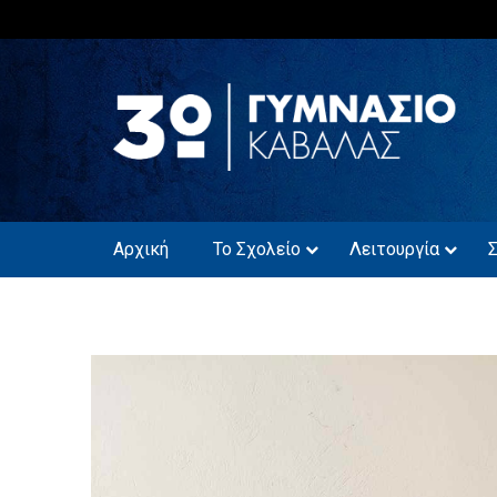
Skip
to
content
3ο ΓΥΜΝΑΣΙΟ 
Αρχική
Το Σχολείο
Λειτουργία