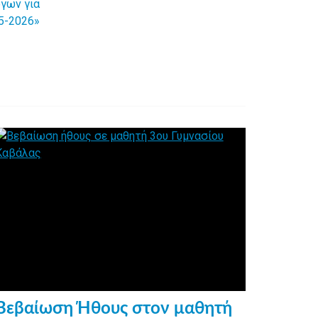
ργων για
5-2026»
Βεβαίωση Ήθους στον μαθητή