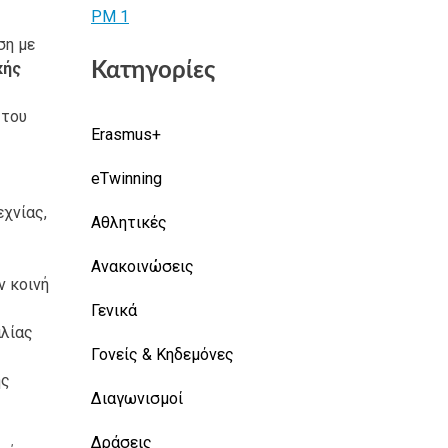
ση με
κής
Κατηγορίες
 του
Erasmus+
eTwinning
χνίας,
Αθλητικές
Ανακοινώσεις
ν κοινή
Γενικά
αλίας
Γονείς & Κηδεμόνες
ής
Διαγωνισμοί
Δράσεις