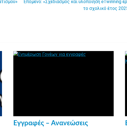
ατισμού»
Επόμενο:
«Σχεδιασμός και υλοποίηση eTwinning έ
το σχολικό έτος 202
Εγγραφές – Ανανεώσεις