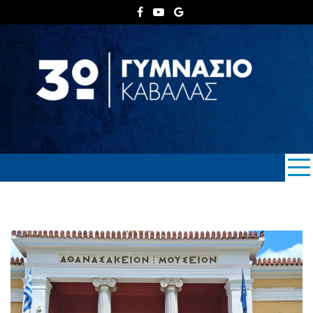
Skip
to
content
3ο ΓΥΜΝΑΣΙΟ
ΚΑΒΑΛΑΣ