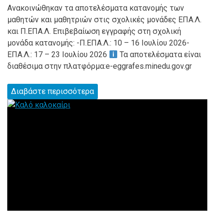
Ανακοινώθηκαν τα αποτελέσματα κατανομής των
μαθητών και μαθητριών στις σχολικές μονάδες ΕΠΑ.Λ.
και Π.ΕΠΑ.Λ. Επιβεβαίωση εγγραφής στη σχολική
μονάδα κατανομής: -Π.ΕΠΑ.Λ.: 10 – 16 Ιουλίου 2026-
ΕΠΑ.Λ.: 17 – 23 Ιουλίου 2026
Τα αποτελέσματα είναι
διαθέσιμα στην πλατφόρμα:e-eggrafes.minedu.gov.gr
Διαβάστε περισσότερα